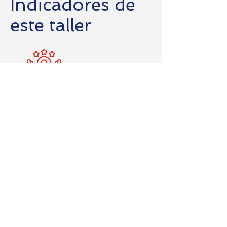
Indicadores de
este taller
81
Lealtad de
nuestros
clientes (NPS)
sobre este
taller
159