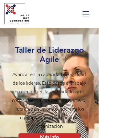
Taller de Liderazgo
Agile
Avanzar en la capacidad de agilidad
de los líderes. Esto desde el trabajo
en el mindset, las habilidades y el
conocimiento que permita primero,
liderarse a sí mismos, liderar a los
equipos y luego liderar en la
organización
Más info