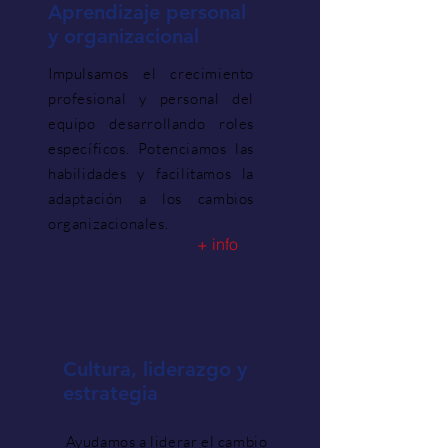
Aprendizaje personal
y organizacional
Impulsamos el crecimiento
profesional y personal del
equipo desarrollando roles
específicos. Potenciamos las
habilidades y facilitamos la
adaptación a los cambios
organizacionales.
+ info
3
Cultura, liderazgo y
estrategia
Ayudamos a liderar el cambio