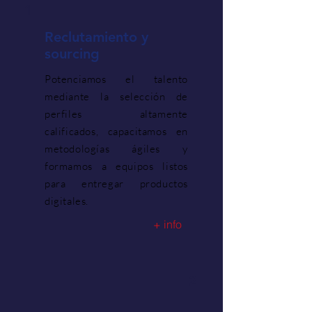
1
Reclutamiento y
sourcing
Potenciamos el talento
mediante la selección de
perfiles altamente
calificados, capacitamos en
metodologías ágiles y
formamos a equipos listos
para entregar productos
digitales.
+ info
2